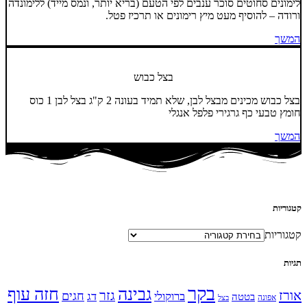
לימונים סחוטים סוכר ענבים לפי הטעם (בריא יותר, ונמס מייד) ללימונדה
ורודה – להוסיף מעט מיץ רימונים או תרכיז פטל.
המשך
בצל כבוש
בצל כבוש מכינים מבצל לבן, שלא תמיד בעונה 2 ק"ג בצל לבן 1 כוס
חומץ טבעי כף גרגירי פלפל אנגלי
המשך
קטגוריות
קטגוריות
תגיות
בקר
גבינה
חזה עוף
אורז
גזר
חגים
ברוקולי
דג
בטטה
אפונה
בצל