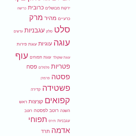
כרובית
ירקות מבושלים
כרישה
מרק
מהיר
כרעיים
סלט
עגבניות
סלק
עדשים
עוגה
עוגיות
עוגת פירות
עוף
עוגת תפוחים
עוגת שוקולד
פטריות
פסח
פלפלים
פסטה
פרמז'ן
פשטידה
קדירה
קפואים
קציצות
ראש
רוטב לפסטה
השנה
רוטב
תפוחי
עגבניות
תירס
אדמה
תרד