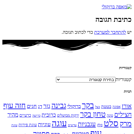
כתיבת תגובה
יש
להתחבר למערכת
כדי לכתוב תגובה.
קטגוריות
קטגוריות
תגיות
בקר
גבינה
חזה עוף
אורז
גזר
חגים
ברוקולי
דג
בטטה
אפונה
בצל
טחון בקר
חצילים
מהיר
כרובית
כרעיים
ירקות מבושלים
טונה
כרישה
עוגה
סלט
מרק
עגבניות
עוגיות
עוגת פירות
סלק
עדשים
עוגת
עוף
פסטה
פטריות