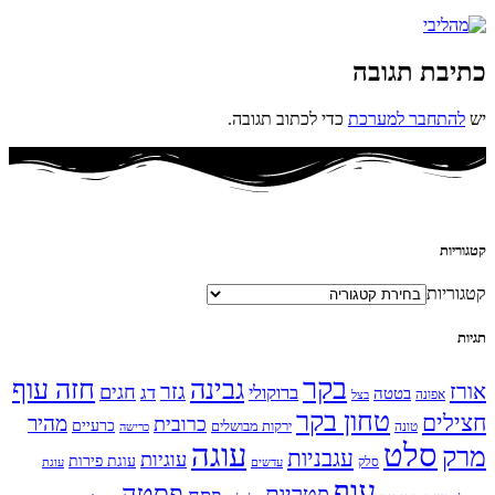
כתיבת תגובה
יש
להתחבר למערכת
כדי לכתוב תגובה.
קטגוריות
קטגוריות
תגיות
בקר
גבינה
חזה עוף
אורז
גזר
חגים
ברוקולי
דג
בטטה
אפונה
בצל
טחון בקר
חצילים
מהיר
כרובית
כרעיים
ירקות מבושלים
טונה
כרישה
עוגה
סלט
מרק
עגבניות
עוגיות
עוגת פירות
סלק
עדשים
עוגת
עוף
פסטה
פטריות