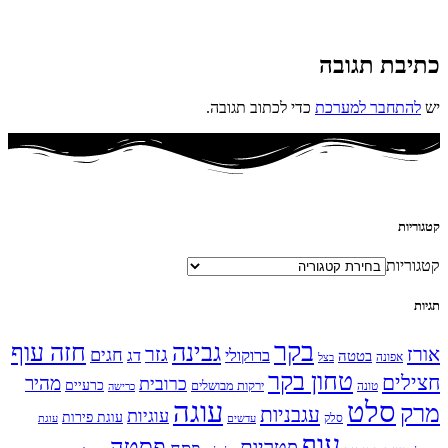
כתיבת תגובה
יש
להתחבר למערכת
כדי לכתוב תגובה.
קטגוריות
קטגוריות
תגיות
בקר
גבינה
חזה עוף
אורז
גזר
חגים
ברוקולי
דג
בטטה
אפונה
בצל
טחון בקר
חצילים
מהיר
כרובית
כרעיים
ירקות מבושלים
טונה
כרישה
עוגה
סלט
מרק
עגבניות
עוגיות
עוגת פירות
סלק
עדשים
עוגת
עוף
פסטה
פטריות