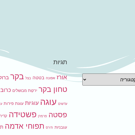
תגיות
בקר
אורז
ברוקו
בטטה
אפונה
בצל
טחון בקר
כרובי
ירקות מבושלים
עוגה
עוגיות
עוגת פירות
עדשים
עו
פשטידה
פסטה
קדיר
פרמז'ן
תפוחי אדמה
תר
עגבניות
תירס