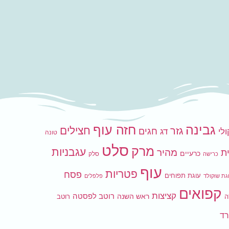
גבינה
חזה עוף
חצילים
גזר
חגים
לי
דג
טונה
סלט
מרק
עגבניות
ת
מהיר
כרעיים
סלק
כרישה
עוף
פטריות
פסח
עוגת תפוחים
גת שוקולד
פלפלים
קפואים
קציצות
רוטב לפסטה
ראש השנה
ה
רוטב
ד