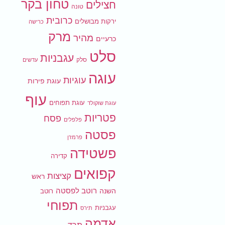
טחון בקר
חצילים
טונה
כרובית
ירקות מבושלים
כרישה
מרק
מהיר
כרעיים
סלט
עגבניות
סלק
עדשים
עוגה
עוגיות
עוגת פירות
עוף
עוגת תפוחים
עוגת שוקולד
פטריות
פסח
פלפלים
פסטה
פרמז'ן
פשטידה
קדירה
קפואים
קציצות
ראש
רוטב לפסטה
השנה
רוטב
תפוחי
עגבניות
תירס
אדמה