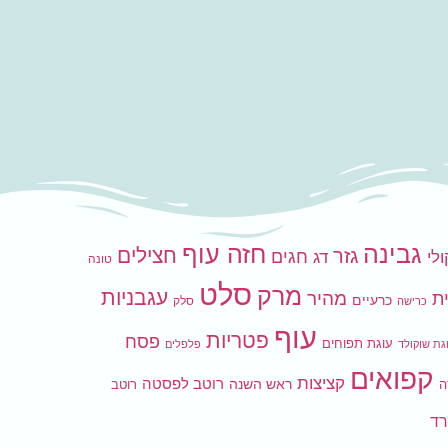
גבינה
חזה עוף
חצילים
גזר
חגים
לי
דג
טונה
סלט
מרק
עגבניות
ת
מהיר
כרעיים
סלק
כרישה
עוף
פטריות
פסח
עוגת תפוחים
גת שוקולד
פלפלים
קפואים
קציצות
רוטב לפסטה
ראש השנה
ה
רוטב
ד