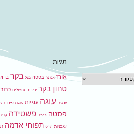
תגיות
בקר
אורז
ברוקו
בטטה
אפונה
בצל
טחון בקר
כרובי
ירקות מבושלים
עוגה
עוגיות
עוגת פירות
עדשים
עו
פשטידה
פסטה
קדיר
פרמז'ן
תפוחי אדמה
תר
עגבניות
תירס