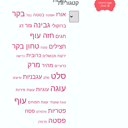
קטגוריות
בקר
אורז
בטטה
אפונה
בצל
גבינה
גזר
ברוקולי
דג
חזה עוף
חגים
טחון בקר
חצילים
טונה
כרובית
ירקות מבושלים
כרישה
מרק
מהיר
כרעיים
סלט
עגבניות
סלק
עדשים
עוגה
עוגיות
עוגת פירות
עוף
עוגת תפוחים
עוגת שוקולד
פטריות
פסח
פלפלים
פסטה
פרמז'ן