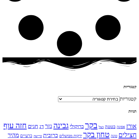
קטגוריות
קטגוריות
תגיות
בקר
גבינה
חזה עוף
אורז
גזר
חגים
ברוקולי
דג
בטטה
אפונה
בצל
טחון בקר
חצילים
מהיר
כרובית
כרעיים
ירקות מבושלים
טונה
כרישה