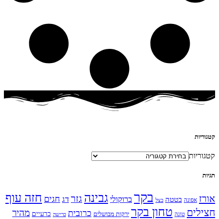
קטגוריות
קטגוריות
תגיות
בקר
גבינה
חזה עוף
אורז
גזר
חגים
ברוקולי
דג
בטטה
אפונה
בצל
טחון בקר
חצילים
מהיר
כרובית
כרעיים
ירקות מבושלים
טונה
כרישה