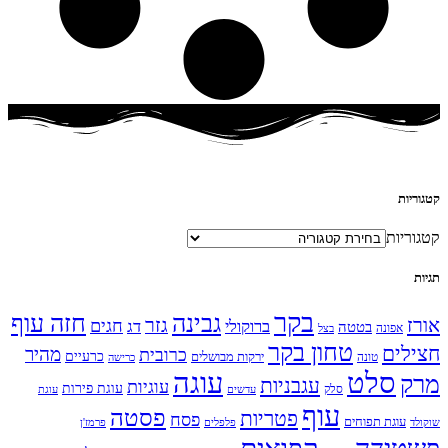
קטגוריות
קטגוריות
תגיות
בקר
גבינה
חזה עוף
אורז
גזר
חגים
ברוקולי
דג
בטטה
אפונה
בצל
טחון בקר
חצילים
מהיר
כרובית
כרעיים
ירקות מבושלים
טונה
כרישה
עוגה
סלט
מרק
עגבניות
עוגיות
עוגת פירות
סלק
עדשים
עוגת
עוף
פסטה
פטריות
פסח
עוגת תפוחים
שוקולד
פלפלים
פרמז'ן