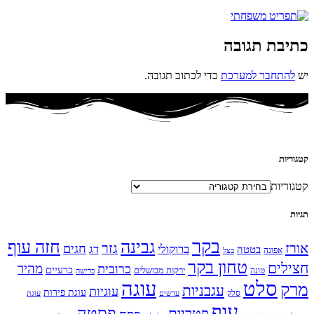
כתיבת תגובה
יש
להתחבר למערכת
כדי לכתוב תגובה.
קטגוריות
קטגוריות
תגיות
בקר
גבינה
חזה עוף
אורז
גזר
חגים
ברוקולי
דג
בטטה
אפונה
בצל
טחון בקר
חצילים
מהיר
כרובית
כרעיים
ירקות מבושלים
טונה
כרישה
עוגה
סלט
מרק
עגבניות
עוגיות
עוגת פירות
סלק
עדשים
עוגת
עוף
פסטה
פטריות