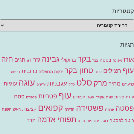
קטגוריות
תגיות
בקר
גבינה
חזה
אורז
גזר
חגים
ברוקולי
דג
בטטה
אפונה
בצל
עוף
טחון בקר
חצילים
כרובית
ירקות מבושלים
טונה
כרישה
סלט
עוגה
מרק
עגבניות
מהיר
עוגיות
כרעיים
סלק
עדשים
עוף
פטריות
פסח
עוגת פירות
עוגת תפוחים
עוגת שוקולד
פלפלים
קפואים
פשטידה
פסטה
קציצות
ראש השנה
קדירה
פרמז'ן
תפוחי אדמה
רוטב לפסטה
תרד
רוטב עגבניות
תירס