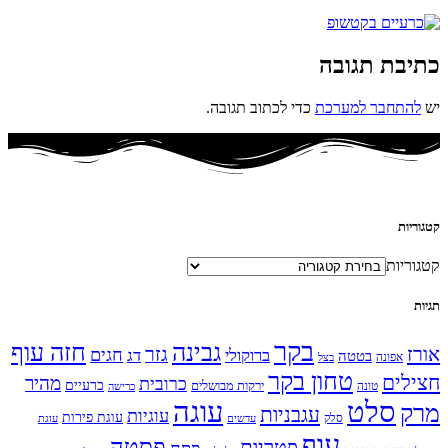
כתיבת תגובה
יש
להתחבר למערכת
כדי לכתוב תגובה.
קטגוריות
קטגוריות
תגיות
בקר
גבינה
חזה עוף
אורז
גזר
חגים
ברוקולי
דג
בטטה
אפונה
בצל
טחון בקר
חצילים
מהיר
כרובית
כרעיים
ירקות מבושלים
טונה
כרישה
עוגה
סלט
מרק
עגבניות
עוגיות
עוגת פירות
סלק
עדשים
עוגת
עוף
פסטה
פטריות