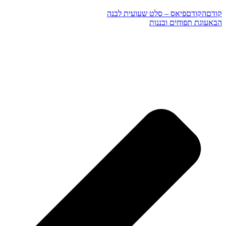
קודם
הקודם
פיאס – סלט שעועית לבנה
הבא
עוגת תפוחים ובננות