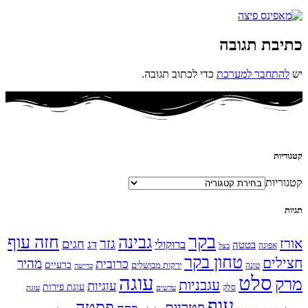
כתיבת תגובה
יש
להתחבר למערכת
כדי לכתוב תגובה.
קטגוריות
קטגוריות
תגיות
בקר
גבינה
חזה עוף
אורז
גזר
חגים
ברוקולי
דג
בטטה
אפונה
בצל
טחון בקר
חצילים
מהיר
כרובית
כרעיים
ירקות מבושלים
טונה
כרישה
עוגה
סלט
מרק
עגבניות
עוגיות
עוגת פירות
סלק
עדשים
עוגת
עוף
פסטה
פטריות