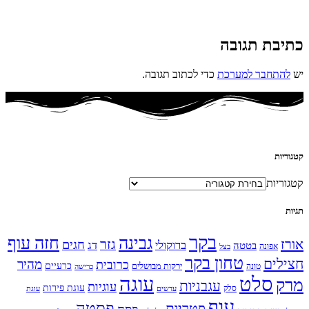
כתיבת תגובה
יש
להתחבר למערכת
כדי לכתוב תגובה.
קטגוריות
קטגוריות
תגיות
בקר
גבינה
חזה עוף
אורז
גזר
חגים
ברוקולי
דג
בטטה
אפונה
בצל
טחון בקר
חצילים
מהיר
כרובית
כרעיים
ירקות מבושלים
טונה
כרישה
עוגה
סלט
מרק
עגבניות
עוגיות
עוגת פירות
סלק
עדשים
עוגת
עוף
פסטה
פטריות