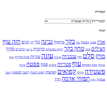
קטגוריות
קטגוריות
תגיות
בקר
גבינה
חזה עוף
אורז
גזר
חגים
ברוקולי
דג
בטטה
אפונה
בצל
טחון בקר
חצילים
מהיר
כרובית
כרעיים
ירקות מבושלים
טונה
כרישה
עוגה
סלט
מרק
עגבניות
עוגיות
עוגת פירות
סלק
עדשים
עוגת
עוף
פסטה
פטריות
פסח
עוגת תפוחים
שוקולד
פלפלים
פרמז'ן
קפואים
פשטידה
קציצות
ראש השנה
רוטב לפסטה
קדירה
רוטב
תפוחי אדמה
תרד
עגבניות
תירס