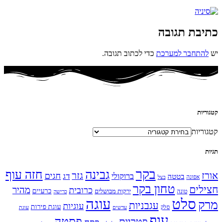
כתיבת תגובה
יש
להתחבר למערכת
כדי לכתוב תגובה.
קטגוריות
קטגוריות
תגיות
בקר
גבינה
חזה עוף
אורז
גזר
חגים
ברוקולי
דג
בטטה
אפונה
בצל
טחון בקר
חצילים
מהיר
כרובית
כרעיים
ירקות מבושלים
טונה
כרישה
עוגה
סלט
מרק
עגבניות
עוגיות
עוגת פירות
סלק
עדשים
עוגת
עוף
פסטה
פטריות