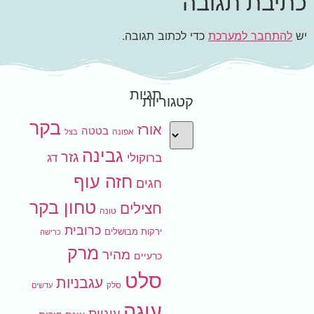
כתיבת תגובה
יש
להתחבר למערכת
כדי לכתוב תגובה.
תגיות
קטגוריות
בקר
אורז
בטטה
אפונה
בצל
גבינה
גזר
ברוקולי
דג
חזה עוף
חגים
טחון בקר
חצילים
טונה
כרובית
ירקות מבושלים
כרישה
מרק
מהיר
כרעיים
סלט
עגבניות
סלק
עדשים
עוגה
עוגיות