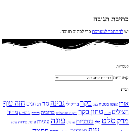
כתיבת תגובה
יש
להתחבר למערכת
כדי לכתוב תגובה.
קטגוריות
קטגוריות
תגיות
בקר
גבינה
חזה עוף
אורז
גזר
חגים
ברוקולי
דג
בטטה
אפונה
בצל
טחון בקר
חצילים
מהיר
כרובית
כרעיים
ירקות מבושלים
טונה
כרישה
עוגה
סלט
מרק
עגבניות
עוגיות
עוגת פירות
סלק
עדשים
עוגת
עוף
פסטה
פטריות