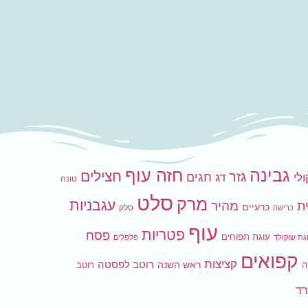
גבינה
חזה עוף
חצילים
גזר
חגים
לי
דג
טונה
סלט
מרק
עגבניות
ת
מהיר
כרעיים
סלק
כרישה
עוף
פטריות
פסח
עוגת תפוחים
גת שוקולד
פלפלים
קפואים
קציצות
רוטב לפסטה
ראש השנה
ה
רוטב
ד