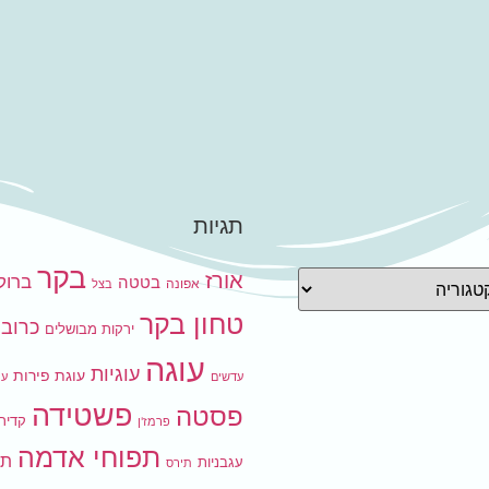
תגיות
בקר
אורז
ברוקו
בטטה
אפונה
בצל
טחון בקר
כרובי
ירקות מבושלים
עוגה
עוגיות
עוגת פירות
עדשים
עו
פשטידה
פסטה
קדיר
פרמז'ן
תפוחי אדמה
תר
עגבניות
תירס