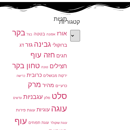
תגיות
קטגוריות
בקר
אורז
בטטה
אפונה
בצל
גבינה
גזר
ברוקולי
דג
חזה עוף
חגים
טחון בקר
חצילים
טונה
כרובית
ירקות מבושלים
כרישה
מרק
מהיר
כרעיים
סלט
עגבניות
סלק
עדשים
עוגה
עוגיות
עוגת פירות
עוף
עוגת תפוחים
עוגת שוקולד