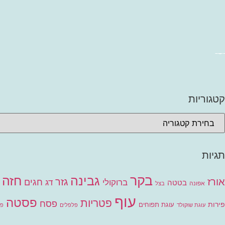
קטגוריות
תגיות
בקר
גבינה
חזה 
אורז
גזר
חגים
ברוקולי
דג
בטטה
אפונה
בצל
עוף
פסטה
פטריות
פסח
פירות
עוגת תפוחים
עוגת שוקולד
פלפלים
פר