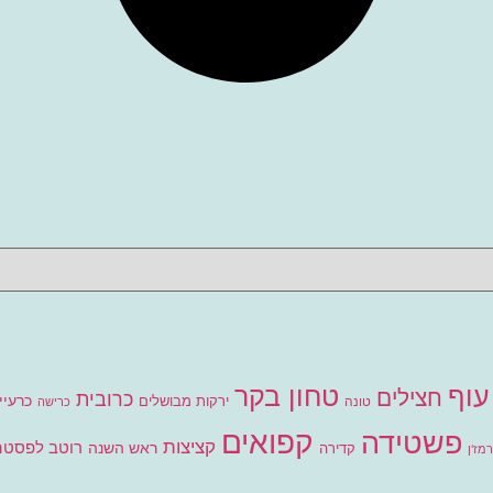
עוף
טחון בקר
חצילים
כרובית
כרעיי
ירקות מבושלים
טונה
כרישה
קפואים
פשטידה
קציצות
רוטב לפסטה
ראש השנה
קדירה
מז'ן