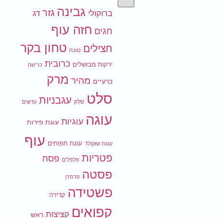
גבינה
גזר
ברוקולי
דג
חזה עוף
חגים
טחון בקר
חצילים
טונה
כרובית
ירקות מבושלים
כרישה
מרק
מהיר
כרעיים
סלט
עגבניות
סלק
עדשים
עוגה
עוגיות
עוגת פירות
עוף
עוגת תפוחים
עוגת שוקולד
פטריות
פסח
פלפלים
פסטה
פרמז'ן
פשטידה
קדירה
קפואים
קציצות
ראש