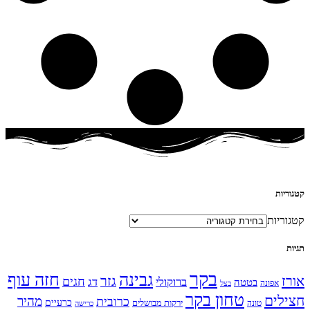
קטגוריות
קטגוריות
תגיות
בקר
גבינה
חזה עוף
אורז
גזר
חגים
ברוקולי
דג
בטטה
אפונה
בצל
טחון בקר
חצילים
מהיר
כרובית
כרעיים
ירקות מבושלים
טונה
כרישה