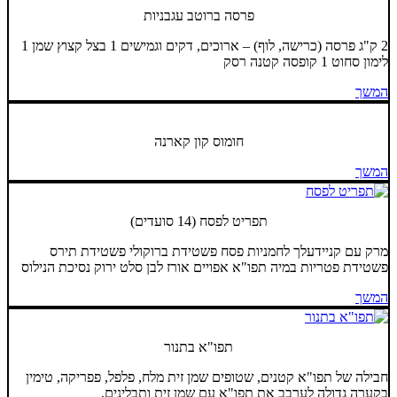
פרסה ברוטב עגבניות
2 ק"ג פרסה (כרישה, לוף) – ארוכים, דקים וגמישים 1 בצל קצוץ שמן 1
לימון סחוט 1 קופסה קטנה רסק
המשך
חומוס קון קארנה
המשך
תפריט לפסח (14 סועדים)
מרק עם קניידעלך לחמניות פסח פשטידת ברוקולי פשטידת תירס
פשטידת פטריות במיה תפו"א אפויים אורז לבן סלט ירוק נסיכת הנילוס
המשך
תפו"א בתנור
חבילה של תפו"א קטנים, שטופים שמן זית מלח, פלפל, פפריקה, טימין
בקערה גדולה לערבב את תפו"א עם שמן זית ותבלינים,