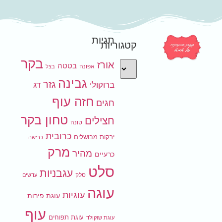
תגיות
קטגוריות
בקר
אורז
בטטה
אפונה
בצל
גבינה
גזר
ברוקולי
דג
חזה עוף
חגים
טחון בקר
חצילים
טונה
כרובית
ירקות מבושלים
כרישה
מרק
מהיר
כרעיים
סלט
עגבניות
סלק
עדשים
עוגה
עוגיות
עוגת פירות
עוף
עוגת תפוחים
עוגת שוקולד