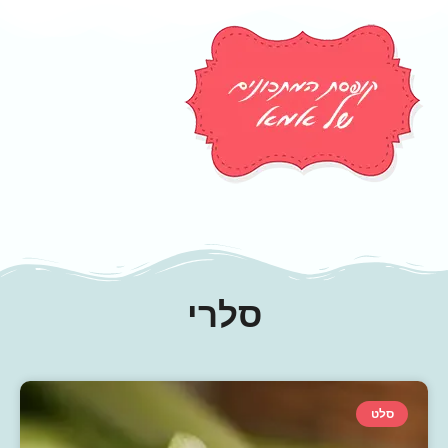
סלרי
סלט