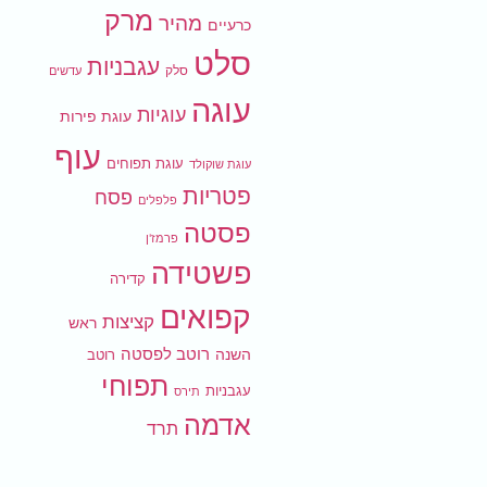
מרק
מהיר
כרעיים
סלט
עגבניות
סלק
עדשים
עוגה
עוגיות
עוגת פירות
עוף
עוגת תפוחים
עוגת שוקולד
פטריות
פסח
פלפלים
פסטה
פרמז'ן
פשטידה
קדירה
קפואים
קציצות
ראש
רוטב לפסטה
השנה
רוטב
תפוחי
עגבניות
תירס
אדמה
תרד