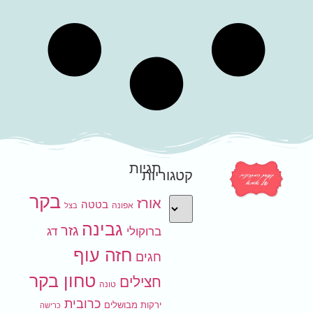
תגיות
קטגוריות
בקר
אורז
בטטה
אפונה
בצל
גבינה
גזר
ברוקולי
דג
חזה עוף
חגים
טחון בקר
חצילים
טונה
כרובית
ירקות מבושלים
כרישה