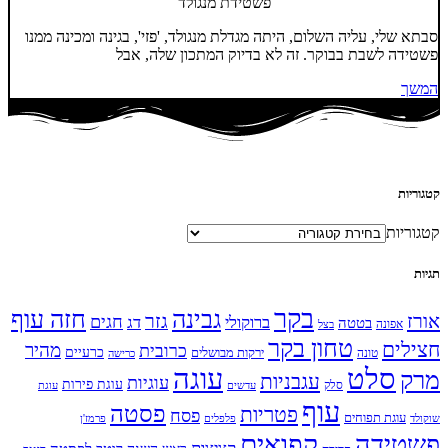
פשטידת מנגולד
סבתא שלי, עליה השלום, היתה מגדלת מנגולד, 'פזי', בגינה ומכינה ממנו
פשטידה לשבת בבוקר. זה לא בדיוק המתכון שלה, אבל
המשך
קטגוריות
קטגוריות
תגיות
בקר
גבינה
חזה עוף
אורז
גזר
חגים
ברוקולי
דג
בטטה
אפונה
בצל
טחון בקר
חצילים
מהיר
כרובית
כרעיים
ירקות מבושלים
טונה
כרישה
עוגה
סלט
מרק
עגבניות
עוגיות
עוגת פירות
סלק
עדשים
עוגת
עוף
פסטה
פטריות
פסח
עוגת תפוחים
שוקולד
פלפלים
פרמז'ן
קפואים
פשטידה