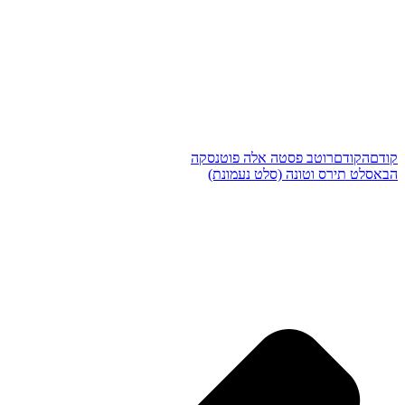
קודם
הקודם
רוטב פסטה אלה פוטנסקה
הבא
סלט תירס וטונה (סלט נעמונת)