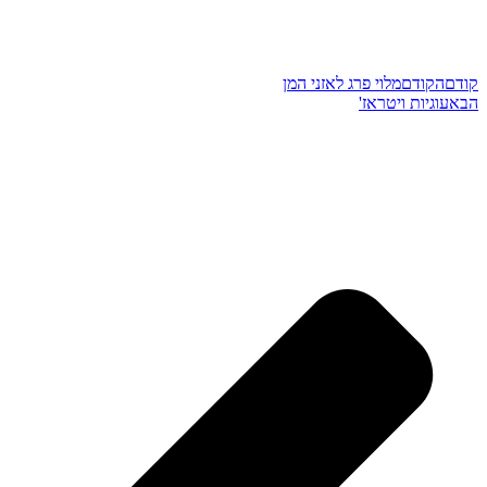
קודם
הקודם
מלוי פרג לאזני המן
הבא
עוגיות ויטראז'