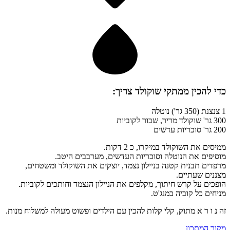
כדי להכין
ממתקי שוקולד
צריך:
1 צנצנת (350 גר') נוטלה
300 גר' שוקולד מריר, שבור לקוביות
200 גר' סוכריות עדשים
ממיסים את השוקולד במיקרו, כ 2 דקות.
מוסיפים את הנוטלה וסוכריות העדשים, מערבבים היטב.
מרפדים תבנית קטנה בניילון נצמד, יוצקים את השוקולד ומשטחים,
מצננים שעתיים.
הופכים על קרש חיתוך, מקלפים את הניילון הנצמד וחותכים לקוביות.
מניחים כל קוביה במנג'ט.
זה נ ו ר א מתוק, קלי קלות להכין עם הילדים ופשוט מעולה למשלוח מנות.
מקור המתכון