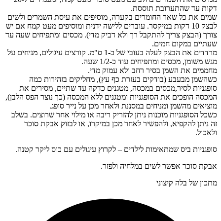
דקות עד שהתערובת תוססת.
שמים את כל שאר החומרים בקערה, מוסיפים את עיסת השמרים ולשים
לבצק 10 דקות במיקסר. עוברים ללישה ידנית ומוסיפים מעט קמח אם יש
צורך (הבצק צריך להתקבל רך ולא דביק מדי). מכסים ומתפיחים שעה עד
שעתיים במקום חמים.
מרדדים את הבצק לעלה בעובי של כ-1 ס"מ. קורצים עיגולים, מניחים על
מגש משומן, מכסים ומתפיחים עוד כ-1/2 שעה.
מחממים את השמן בסיר רחב ולא עמוק מדי.
כשהשמן מבעבע (בודקים בעזרת כף עץ), מחליקים בזהירות כמה
סופגניות לסיר,מכסים במכסה, מטגנים כדקה עד שתיים, מסירים את
המכסה הופכים את הסופגניות ומטגנים ללא המכסה (כך נוצר הפס הלבן),
מוציאים מהשמן ומניחים במסננת ולאחר מכן על נייר סופג.
כשכל הסופגניות מוכנות ניתן להזריק ריבה או מילוי אחר שרוצים. בשלב
זה ניתן להקפיא, ולהפשיר לאחר מכן במיקרו, או לבזוק אבקת סוכר
ולאכול.
סופגניות ביס שמתאימות לילדים – לקרוץ עיגולים עם כוס ליקר קטנה.
אבקת סוכר אפשר לשים במלחיה ולפזר.
מתכון של בלה קיצוני