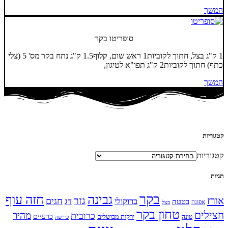
המשך
סופריטו בקר
1 ק"ג בצל, חתוך לקוביות1 ראש שום, קלוף1.5 ק"ג נתח בקר מס' 5 (צלי
כתף) חתוך לקוביות2 ק"ג תפו"א לטיגון,
המשך
קטגוריות
קטגוריות
תגיות
בקר
גבינה
חזה עוף
אורז
גזר
חגים
ברוקולי
דג
בטטה
אפונה
בצל
טחון בקר
חצילים
מהיר
כרובית
כרעיים
ירקות מבושלים
טונה
כרישה