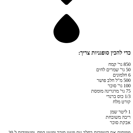
כדי להכין
סופגניות
צריך:
850 גר' קמח
50 גר' שמרים לחים
6 חלמונים
500 מ"ל חלב פושר
100 גר' סוכר
75 גר' מרגרינה מומסת
1/3 כוס ברנדי
קורט מלח
1 ליטר שמן
ריבה משובחת
אבקת סוכר
ממיסים את השמרים בחלב עם מעט סוכר ומעט קמח, ומעמידים ל-20