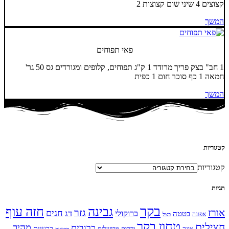
קצוצים 4 שיני שום קצוצות 2
המשך
פאי תפוחים
1 חב" בצק פריך מרודד 1 ק"ג תפוחים, קלופים ומגורדים גס 50 גר'
חמאה 1 כף סוכר חום 1 כפית
המשך
קטגוריות
קטגוריות
תגיות
בקר
גבינה
חזה עוף
אורז
גזר
חגים
ברוקולי
דג
בטטה
אפונה
בצל
טחון בקר
חצילים
מהיר
כרובית
כרעיים
ירקות מבושלים
טונה