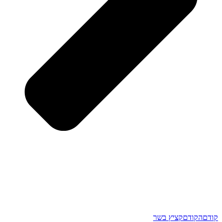
קודם
הקודם
קציץ בשר