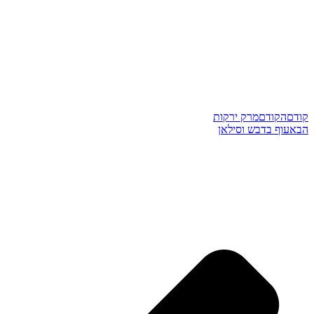
קודם
הקודם
מרק ירקות
הבא
עוף בדבש וסילאן