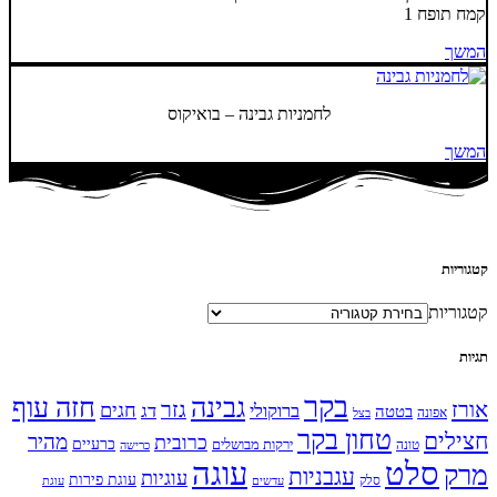
קמח תופח 1
המשך
לחמניות גבינה – בואיקוס
המשך
קטגוריות
קטגוריות
תגיות
בקר
גבינה
חזה עוף
אורז
גזר
חגים
ברוקולי
דג
בטטה
אפונה
בצל
טחון בקר
חצילים
מהיר
כרובית
כרעיים
ירקות מבושלים
טונה
כרישה
עוגה
סלט
מרק
עגבניות
עוגיות
עוגת פירות
סלק
עדשים
עוגת