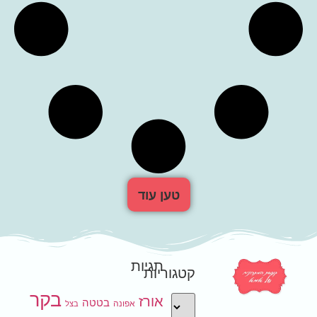
טען עוד
תגיות
קטגוריות
בקר
אורז
בטטה
אפונה
בצל