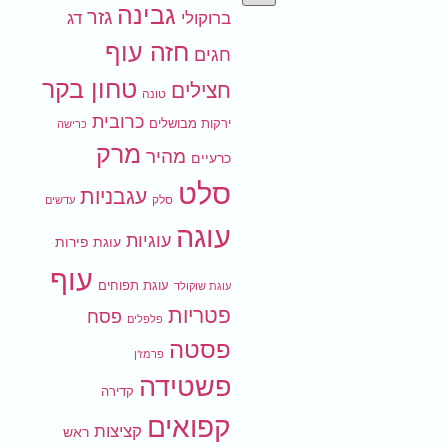
גבינה
גזר
ברוקולי
דג
חזה עוף
חגים
טחון בקר
חצילים
טונה
כרובית
ירקות מבושלים
כרישה
מרק
מהיר
כרעיים
סלט
עגבניות
סלק
עדשים
עוגה
עוגיות
עוגת פירות
עוף
עוגת תפוחים
עוגת שוקולד
פטריות
פסח
פלפלים
פסטה
פרמז'ן
פשטידה
קדירה
קפואים
קציצות
ראש