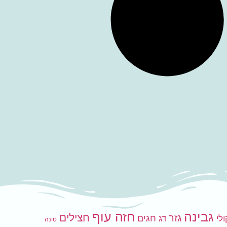
גבינה
חזה עוף
חצילים
גזר
חגים
לי
דג
טונה