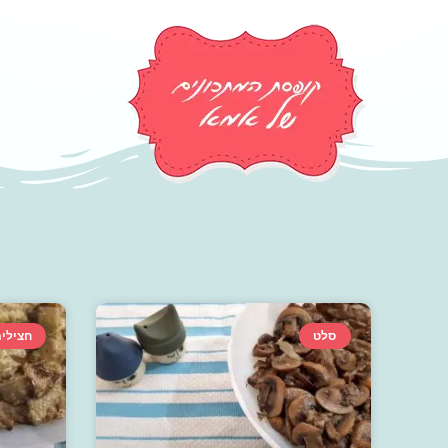
סלט
חצילי