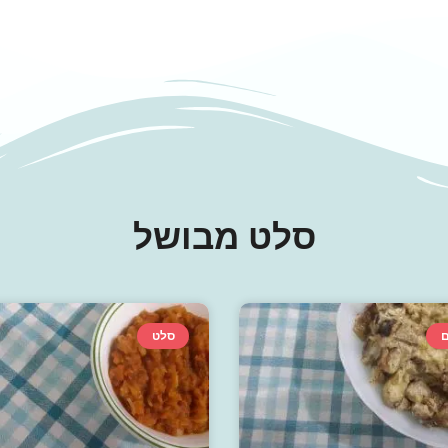
סלט מבושל
ם
סלט