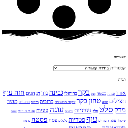
קטגוריות
קטגוריות
תגיות
בקר
גבינה
חזה עוף
אורז
גזר
חגים
ברוקולי
דג
בטטה
אפונה
בצל
טחון בקר
חצילים
מהיר
כרובית
כרעיים
ירקות מבושלים
טונה
כרישה
עוגה
סלט
מרק
עגבניות
עוגיות
עוגת פירות
סלק
עדשים
עוגת
עוף
פסטה
פטריות
פסח
עוגת תפוחים
שוקולד
פלפלים
פרמז'ן