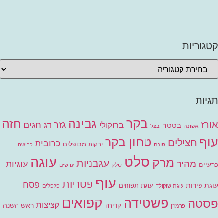
קטגוריות
תגיות
בקר
גבינה
חזה
אורז
גזר
חגים
ברוקולי
דג
בטטה
אפונה
בצל
עוף
טחון בקר
חצילים
כרובית
ירקות מבושלים
טונה
כרישה
סלט
עוגה
מרק
עגבניות
מהיר
עוגיות
כרעיים
סלק
עדשים
עוף
פטריות
פסח
עוגת פירות
עוגת תפוחים
עוגת שוקולד
פלפלים
קפואים
פשטידה
פסטה
קציצות
ראש השנה
קדירה
פרמז'ן