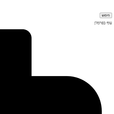
חיפוש
עוף בפרמז'ן