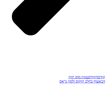
קודם
הקודם
עוגת מוס תות
הבא
עוף בחלב קוקוס ולמון גראס