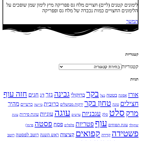
לימונים קטנים (ליים) חצויים מלח גס פפריקה מיץ לימון שמן שופכים על
הלימונים החצויים כמות נכבדה של מלח גס ופפריקה
המשך
קטגוריות
קטגוריות
תגיות
בקר
גבינה
חזה עוף
אורז
גזר
חגים
ברוקולי
דג
בטטה
אפונה
בצל
טחון בקר
חצילים
מהיר
כרובית
כרעיים
ירקות מבושלים
טונה
כרישה
עוגה
סלט
מרק
עגבניות
עוגיות
עוגת פירות
סלק
עדשים
עוגת
עוף
פסטה
פטריות
פסח
עוגת תפוחים
שוקולד
פלפלים
פרמז'ן
קפואים
פשטידה
קציצות
ראש השנה
רוטב לפסטה
קדירה
רוטב