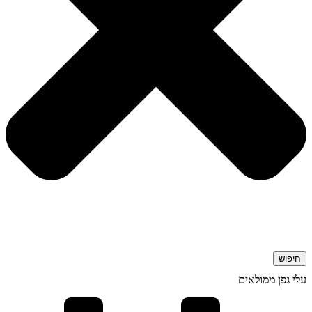
חיפוש
עלי גפן ממולאים