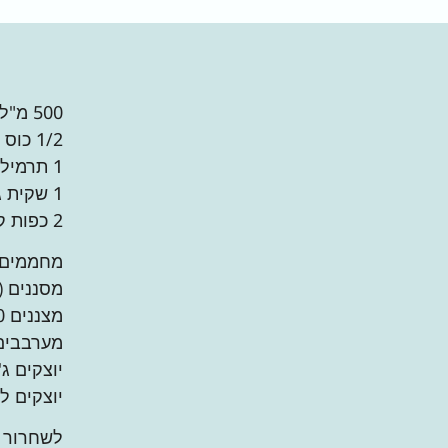
500 מ"ל שמנת מתוקה (2 מיכלים)
1/2 כוס סוכר
1 תרמיל וניל (או כפית תמצית וניל אמיתית, לא "בטעם")
1 שקית ג'לטין
2 כפות קוניאק / ברנדי
מחממים ש
מסננים (
מצננים 10 ד'
מערבבים 
יוצקים ג
יוצקים ל 5 כוסות חד פעמיות, מצננים מכוסה שעתיים לפח
לשחרור מהכוסות