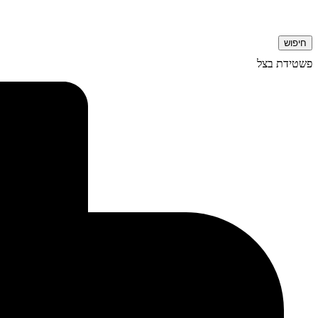
חיפוש
פשטידת בצל