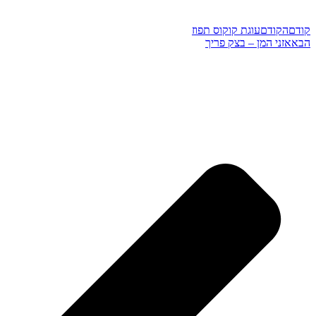
קודם
הקודם
עוגת קוקוס תפוז
הבא
אזני המן – בצק פריך