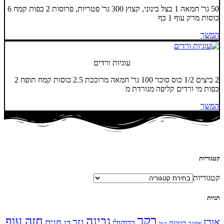
50 גר' חמאה 1 בצל בינוני, קצוץ 300 גר' פטריות, פרוסות 2 כפות קמח 6
כוסות מרק עוף 1 כף
המשך
עוגיות ורדים
2 ביצים 1/2 כוס סוכר 100 גר' חמאה מרוככת 2.5 כוסות קמח תופח 2
כפות מי ורדים קליפה מגורדת מ
המשך
קטגוריות
קטגוריות
תגיות
בקר
גבינה
חזה עוף
אורז
גזר
חגים
ברוקולי
דג
בטטה
אפונה
בצל