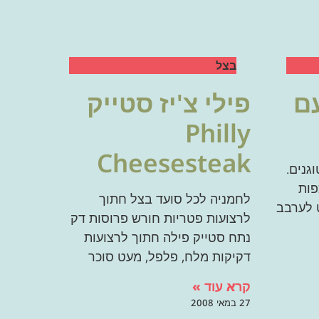
בצל
ם
פילי צ'יז סטייק
Philly
Cheesesteak
וגנים.
צילים על האש 3 כפות
לחמניה לכל סועד בצל חתוך
ון סחוט לערבב
לרצועות פטריות חורש פרוסות דק
נתח סטייק פילה חתוך לרצועות
דקיקות מלח, פלפל, מעט סוכר
קרא עוד »
27 במאי 2008