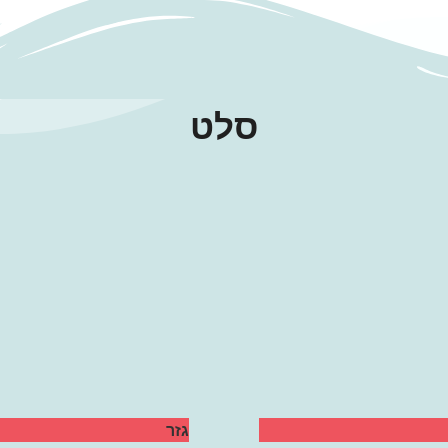
סלט
גזר