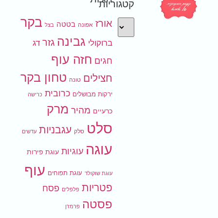
קטגוריות
בקר
אורז
בטטה
אפונה
בצל
גבינה
גזר
ברוקולי
דג
חזה עוף
חגים
טחון בקר
חצילים
טונה
כרובית
ירקות מבושלים
כרישה
מרק
מהיר
כרעיים
סלט
עגבניות
סלק
עדשים
עוגה
עוגיות
עוגת פירות
עוף
עוגת תפוחים
עוגת שוקולד
פטריות
פסח
פלפלים
פסטה
פרמז'ן